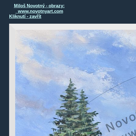
Miloš Novotný - obrazy:
www.novotnyart.com
Kliknutí - zavřít